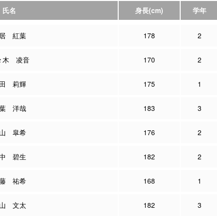
氏名
身長
(cm)
学年
居 紅葉
178
2
々木 凌音
170
2
田 莉輝
175
1
葉 洋哉
183
3
山 皐希
176
2
中 碧生
182
2
藤 祐希
168
1
山 文太
182
3