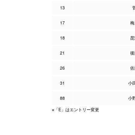
13
17
梅
18
昆
21
後
26
佐
31
小
88
小
※「E」はエントリー変更