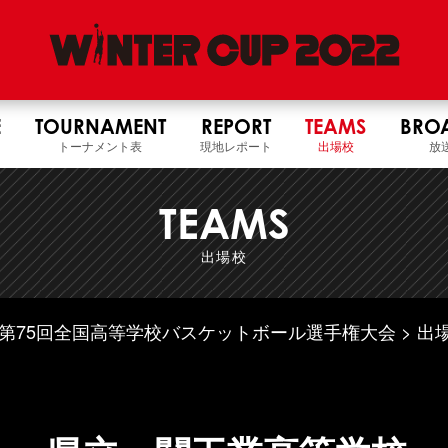
E
TOURNAMENT
REPORT
TEAMS
BRO
トーナメント表
現地レポート
出場校
放
TEAMS
出場校
4年度 第75回全国高等学校バスケットボール選手権大会
出