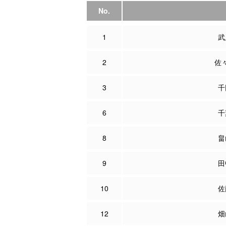
No.
1
武
2
佐
3
千
6
千
8
畠
9
田
10
佐
12
畑