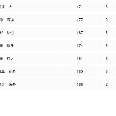
菅原 大
171
3
原 海凜
177
2
野 結也
167
3
藤 快斗
174
3
藤 柊太
181
3
田島 春希
180
3
野寺 來夢
168
2