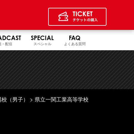
ADCAST
SPECIAL
FAQ
送・配信
スペシャル
よくある質問
場校（男子）
県立一関工業高等学校