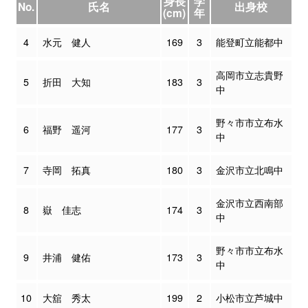
身長
学
No.
氏名
出身校
(cm)
年
4
水元 健人
169
3
能登町立能都中
高岡市立志貴野
5
折田 大知
183
3
中
野々市市立布水
6
福野 遥河
177
3
中
7
寺岡 拓真
180
3
金沢市立北鳴中
金沢市立西南部
8
嶽 佳志
174
3
中
野々市市立布水
9
井浦 健佑
173
3
中
10
大舘 秀太
199
2
小松市立芦城中