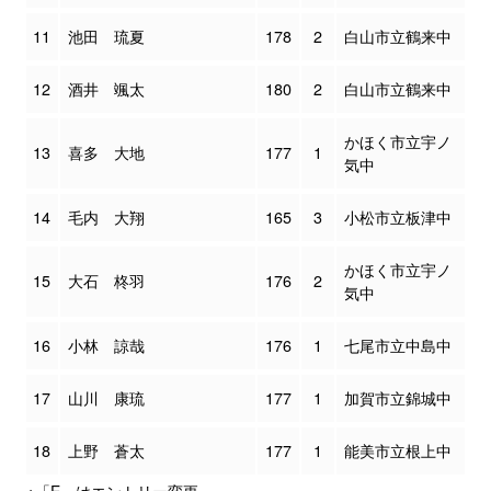
11
池田 琉夏
178
2
白山市立鶴来中
12
酒井 颯太
180
2
白山市立鶴来中
かほく市立宇ノ
13
喜多 大地
177
1
気中
14
毛内 大翔
165
3
小松市立板津中
かほく市立宇ノ
15
大石 柊羽
176
2
気中
16
小林 諒哉
176
1
七尾市立中島中
17
山川 康琉
177
1
加賀市立錦城中
18
上野 蒼太
177
1
能美市立根上中