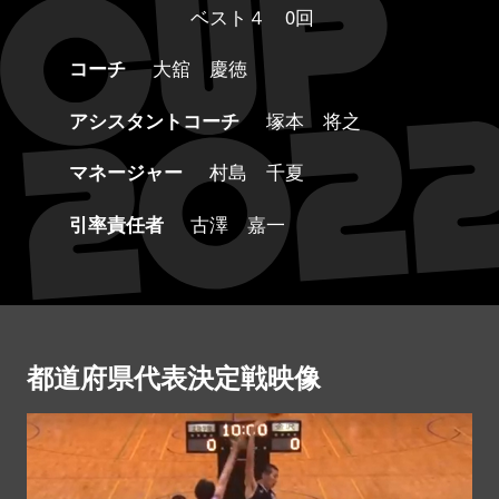
ベスト４ 0回
コーチ
大舘 慶徳
アシスタントコーチ
塚本 将之
マネージャー
村島 千夏
引率責任者
古澤 嘉一
都道府県代表決定戦映像