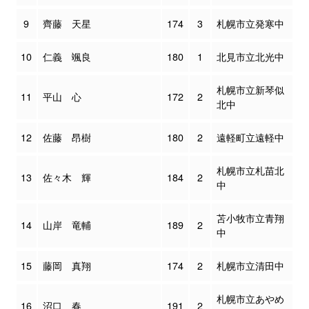
9
齊藤 天星
174
3
札幌市立発寒中
10
仁義 颯良
180
1
北見市立北光中
札幌市立新琴似
11
平山 心
172
2
北中
12
佐藤 昂樹
180
2
遠軽町立遠軽中
札幌市立札苗北
13
佐々木 輝
184
2
中
苫小牧市立青翔
14
山岸 竜輔
189
2
中
15
藤岡 真翔
174
2
札幌市立清田中
札幌市立あやめ
16
沼口 春
191
2