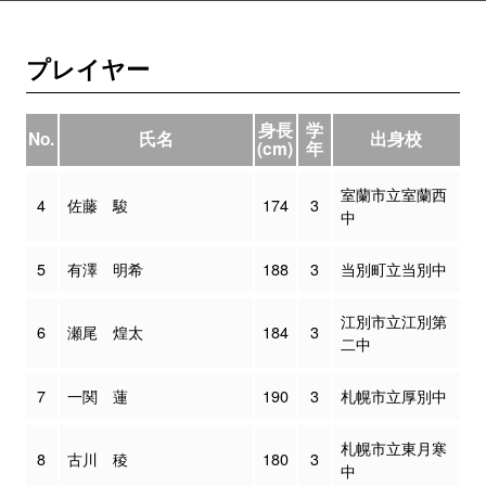
プレイヤー
身長
学
No.
氏名
出身校
(cm)
年
室蘭市立室蘭西
4
佐藤 駿
174
3
中
5
有澤 明希
188
3
当別町立当別中
江別市立江別第
6
瀬尾 煌太
184
3
二中
7
一関 蓮
190
3
札幌市立厚別中
札幌市立東月寒
8
古川 稜
180
3
中