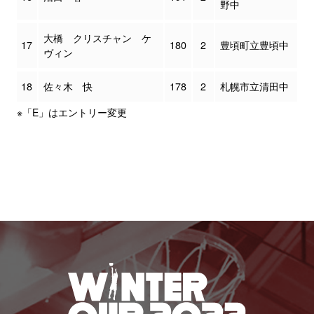
野中
大橋 クリスチャン ケ
17
180
2
豊頃町立豊頃中
ヴィン
18
佐々木 快
178
2
札幌市立清田中
※「E」はエントリー変更