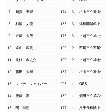
7
須賀 天暉
174
3
松山市立勝山中
8
杉浦 丈琉
185
3
浜松開誠館中
9
近藤 大晟
176
3
上越市立城北中
10
遠山 広貴
190
2
西尾市立西尾中
11
北條 彪之介
190
2
上越市立雄志中
12
藤田 大輝
187
1
松山市立勝山中
13
エブナ フェイバー
203
1
GSS
14
後藤 宙
180
1
酒田市立第六中
15
関 健朗
177
1
八千代松陰中