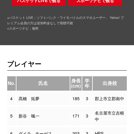
バスケットLIVEで観る
スポーツナビで観る
※バスケット LIVE：ソフトバンク・ワイモバイルのスマホユーザー、 Yahoo! プ
レミアム会員の方は追加料金なしで視聴可能
※スポーツナビ：無料
プレイヤー
身長
学
No.
氏名
出身校
(cm)
年
4
髙橋 拓夢
185
3
郡上市立郡南中
名古屋市立吉根
5
新谷 颯一
171
3
中
6
ダイラ モーゼス
203
3
HPS