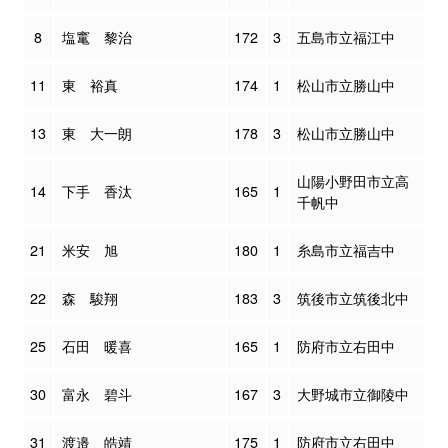
8
塩竃 黎治
172
3
五島市立福江中
11
東 裕真
174
1
松山市立勝山中
13
東 大一朗
178
3
松山市立勝山中
山陽小野田市立高
14
下手 香汰
165
1
千帆中
21
米安 旭
180
1
糸島市立福吉中
22
森 駿翔
183
3
筑後市立筑後北中
25
石田 暖喜
165
1
防府市立右田中
30
富永 碧斗
167
3
大野城市立御陵中
31
渡邉 皓靖
175
1
防府市立右田中