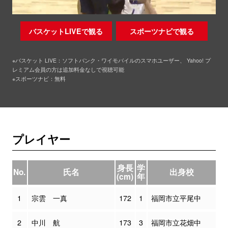
バスケットLIVEで観る
スポーツナビで観る
※バスケット LIVE：ソフトバンク・ワイモバイルのスマホユーザー、 Yahoo! プ
レミアム会員の方は追加料金なしで視聴可能
※スポーツナビ：無料
プレイヤー
身長
学
No.
氏名
出身校
(cm)
年
1
宗雲 一真
172
1
福岡市立平尾中
2
中川 航
173
3
福岡市立花畑中