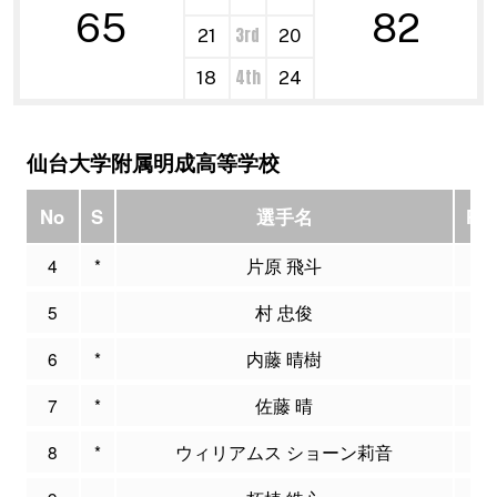
65
82
3rd
21
20
4th
18
24
仙台大学附属明成高等学校
No
S
選手名
PT
4
*
片原 飛斗
12
5
村 忠俊
0
6
*
内藤 晴樹
19
7
*
佐藤 晴
3
8
*
ウィリアムス ショーン莉音
18