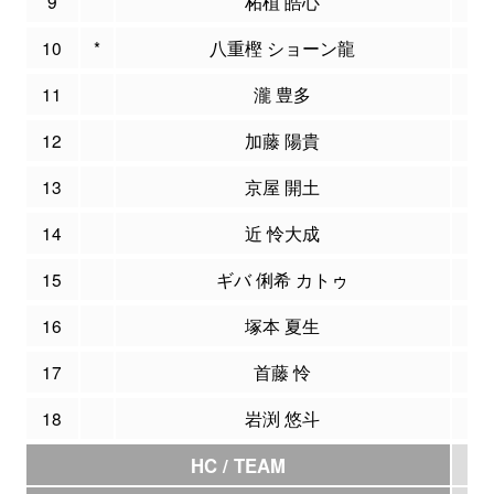
9
柘植 皓心
0
10
*
八重樫 ショーン龍
13
11
瀧 豊多
0
12
加藤 陽貴
0
13
京屋 開土
0
14
近 怜大成
0
15
ギバ 俐希 カトゥ
0
16
塚本 夏生
0
17
首藤 怜
0
18
岩渕 悠斗
0
HC / TEAM
0