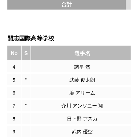
合計
65
開志国際高等学校
No
S
選手名
4
諸星 然
5
*
武藤 俊太朗
6
境 アリーム
7
*
介川 アンソニー 翔
8
日下野 アスカ
9
武内 優空