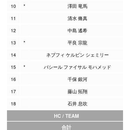
10
*
澤田 竜馬
11
清水 脩真
12
中島 遙希
13
*
平良 宗龍
14
ネブフィ ケルビン シェミリー
15
*
バシール ファイサル モハメッド
16
千保 銀河
17
藤山 拓翔
18
石井 息吹
HC / TEAM
合計