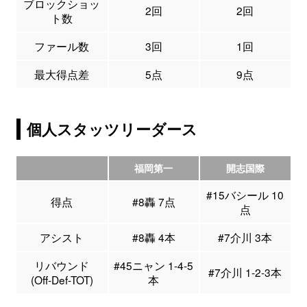
ブロックショッ
2回
2回
ト数
ファール数
3回
1回
最大得点差
5点
9点
個人スタッツリーダース
福岡第一
開志国際
#15バシール 10
得点
#8轟 7点
点
アシスト
#8轟 4本
#7介川 3本
リバウンド
#45ニャン 1-4-5
#7介川 1-2-3本
(Off-Def-TOT)
本