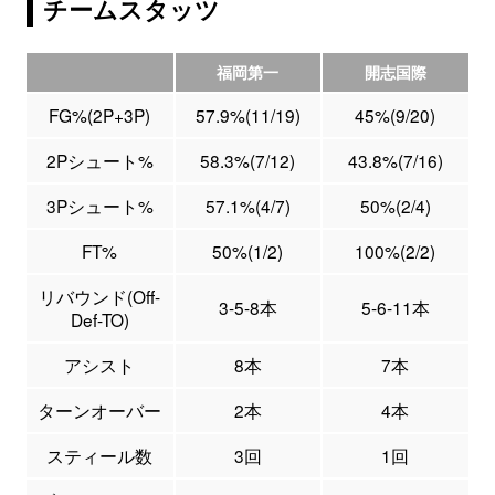
チームスタッツ
福岡第一
開志国際
FG%(2P+3P)
57.9%(11/19)
45%(9/20)
2Pシュート%
58.3%(7/12)
43.8%(7/16)
3Pシュート%
57.1%(4/7)
50%(2/4)
FT%
50%(1/2)
100%(2/2)
リバウンド(Off-
3-5-8本
5-6-11本
Def-TO)
アシスト
8本
7本
ターンオーバー
2本
4本
スティール数
3回
1回