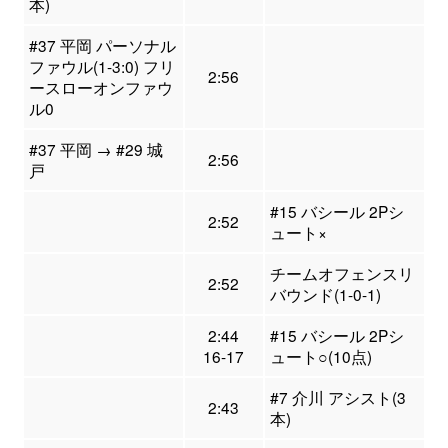
本)
#37 平岡 パーソナル
ファウル(1-3:0) フリ
2:56
ースローオンファウ
ル0
#37 平岡 → #29 城
2:56
戸
#15 バシール 2Pシ
2:52
ュート×
チームオフェンスリ
2:52
バウンド(1-0-1)
2:44
#15 バシール 2Pシ
16-17
ュート○(10点)
#7 介川 アシスト(3
2:43
本)