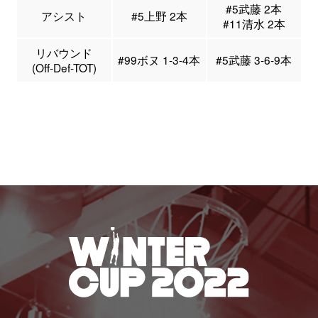
#5武藤 2本
アシスト
#5上野 2本
#11清水 2本
リバウンド
#99ボヌ 1-3-4本
#5武藤 3-6-9本
(Off-Def-TOT)