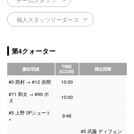
個人スタッツリーダース
第4クォーター
TIME
藤枝明誠
開志国際
SCORE
#0 西村 → #12 赤間
10:00
#71 和太 → #99 ボ
10:00
ヌ
#5 上野 3Pシュート
9:46
×
#5 武藤 ディフェン