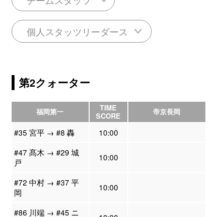
個人スタッツリーダース
第2クォーター
TIME
福岡第一
帝京長岡
SCORE
#35 宮平 → #8 轟
10:00
#47 髙木 → #29 城
10:00
戸
#72 中村 → #37 平
10:00
岡
#86 川端 → #45 ニ