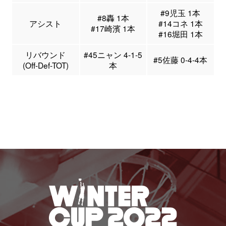
#9児玉 1本
#8轟 1本
アシスト
#14コネ 1本
#17崎濱 1本
#16堀田 1本
リバウンド
#45ニャン 4-1-5
#5佐藤 0-4-4本
(Off-Def-TOT)
本