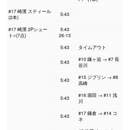
#17 崎濱 スティール
5:43
(2本)
#17 崎濱 2Pシュー
5:43
ト○(7点)
26-13
5:43
タイムアウト
#10 鎌ヶ迫 → #7 長
5:43
谷川
#15 ジブリン → #8
5:43
高峰
#16 堀田 → #11 浅
5:43
川
#17 鎌倉 → #14 コ
5:43
ネ