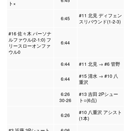
6:45
ト×
#11 北見 ディフェン
6:45
スリバウンド(1-2-3)
#16 佐々木 パーソナ
ルファウル(2-1:0) フ
6:44
リースローオンファ
ウル0
6:44
#11 北見 → #6 管野
#15 清水 → #10 八
6:44
重沢
6:26
#13 吉田 2Pシュー
30-26
ト○(6点)
#10 八重沢 アシスト
6:26
(1本)
#3 近藤 3Pシュート
6:06