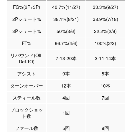
FG%(2P+3P)
40.7%(11/27)
33.3%(9/27)
2Pシュート%
38.1%(8/21)
38.9%(7/18)
3Pシュート%
50%(3/6)
22.2%(2/9)
FT%
66.7%(4/6)
100%(2/2)
リバウンド(Off-
7-13-20本
3-11-14本
Def-TO)
アシスト
9本
5本
ターンオーバー
12本
10本
スティール数
4回
7回
ブロックショッ
1回
ト数
ファール数
5回
9回