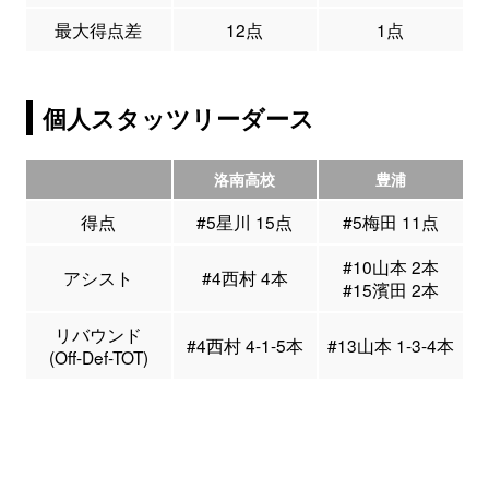
最大得点差
12点
1点
個人スタッツリーダース
洛南高校
豊浦
得点
#5星川 15点
#5梅田 11点
#10山本 2本
アシスト
#4西村 4本
#15濱田 2本
リバウンド
#4西村 4-1-5本
#13山本 1-3-4本
(Off-Def-TOT)