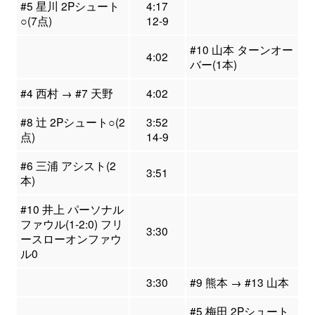
#5 星川 2Pシュート
4:17
○(7点)
12-9
#10 山本 ターンオー
4:02
バー(1本)
#4 西村 → #7 天野
4:02
#8 辻 2Pシュート○(2
3:52
点)
14-9
#6 三浦 アシスト(2
3:51
本)
#10 井上 パーソナル
ファウル(1-2:0) フリ
3:30
ースローオンファウ
ル0
3:30
#9 熊本 → #13 山本
#5 梅田 2Pシュート