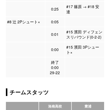
#17 篠原 → #18 安
0:25
達
#8 辻 2Pシュート×
0:05
#15 濱田 ディフェン
0:01
スリバウンド(0-2-2)
#15 濱田 3Pシュー
0:00
ト×
終了
0:00
29-22
チームスタッツ
洛南高校
豊浦