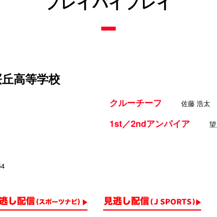
プレイバイプレイ
桜丘高等学校
クルーチーフ
佐藤 浩太
1st／2ndアンパイア
望
54