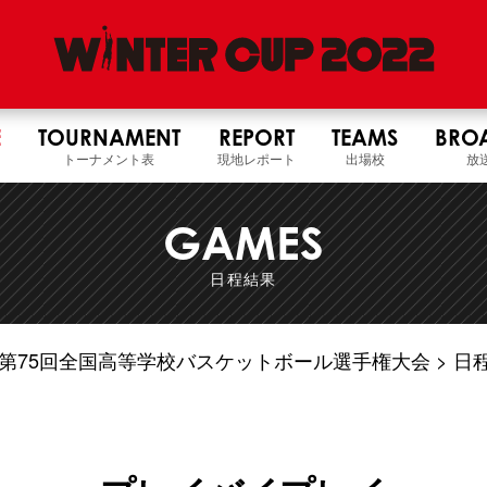
E
TOURNAMENT
REPORT
TEAMS
BRO
トーナメント表
現地レポート
出場校
放
GAMES
日程結果
4年度 第75回全国高等学校バスケットボール選手権大会
日