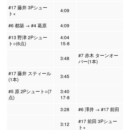
#17 藤井 3Pシュー
4:09
ト×
#6 都築 → #4 葛原
4:09
#13 野津 2Pシュー
4:04
ト○(6点)
15-8
#7 赤木 ターンオー
3:48
バー(1本)
#17 藤井 スティール
3:45
(1本)
#5 原 2Pシュート○(7
3:40
点)
17-8
3:28
#6 澤井 → #17 前田
#17 前田 3Pシュー
3:12
ト×