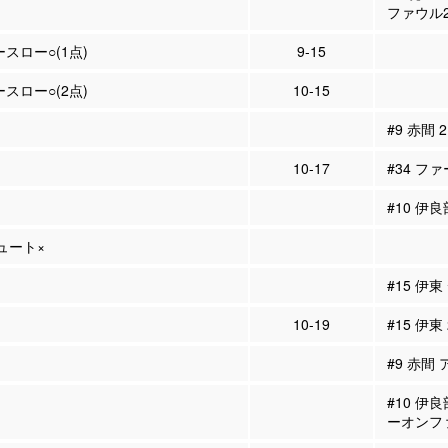
ファウル
ースロー○(1点)
9-15
ースロー○(2点)
10-15
#9 赤間
10-17
#34 ファ
#10 伊良
シュート×
#15 伊
10-19
#15 伊東
#9 赤間 
#10 伊
ーオンフ