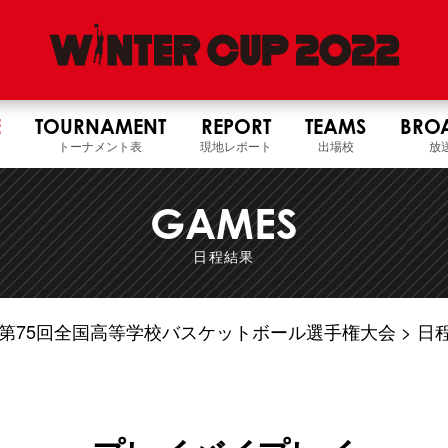
E
TOURNAMENT
REPORT
TEAMS
BRO
トーナメント表
現地レポート
出場校
放
GAMES
日程結果
4年度 第75回全国高等学校バスケットボール選手権大会
日