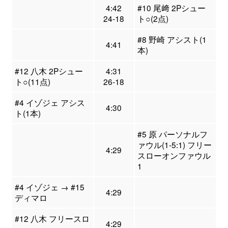
4:42
#10 尾﨑 2Pシュー
24-18
ト○(2点)
#8 野崎 アシスト(1
4:41
本)
#12 八木 2Pシュー
4:31
ト○(11点)
26-18
#4 イゾジェ アシス
4:30
ト(1本)
#5 原 パーソナルフ
ァウル(1-5:1) フリー
4:29
スローオンファウル
1
#4 イゾジェ → #15
4:29
ディマロ
#12 八木 フリースロ
4:29