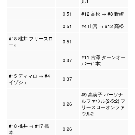
ル1
0:51
#12 高松 → #8 野崎
0:51
#4 山宮 → #12 高松
#18 桃井 フリースロ
0:51
ー×
#11 古澤 ターンオー
0:37
バー(1本)
#15 ディマロ → #4
0:37
イゾジェ
#9 高実子 パーソナ
ルファウル(2-5:2) フ
0:26
リースローオンファ
ウル2
#18 桃井 → #17 橋
0:26
本