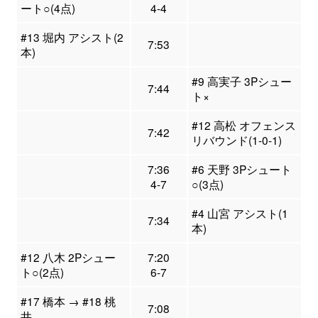
ート○(4点)
4-4
#13 堀内 アシスト(2
7:53
本)
#9 高実子 3Pシュー
7:44
ト×
#12 高松 オフェンス
7:42
リバウンド(1-0-1)
7:36
#6 天野 3Pシュート
4-7
○(3点)
#4 山宮 アシスト(1
7:34
本)
#12 八木 2Pシュー
7:20
ト○(2点)
6-7
#17 橋本 → #18 桃
7:08
井