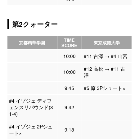
第2クォーター
TIME
京都精華学園
東京成徳大学
SCORE
10:00
#11 古澤 → #4 山宮
#12 高松 → #11 古
10:00
澤
9:45
#5 原 3Pシュート×
#4 イゾジェ ディフ
ェンスリバウンド(3-
9:42
1-4)
#4 イゾジェ 2Pシュ
9:18
ート×