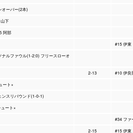
ンオーバー(2本)
9 山下
15 阿部
#15 伊
ソナルファウル(1-2:0) フリースローオ
2-13
#10 伊良
シュート×
ェンスリバウンド(1-0-1)
Pシュート×
#34 フ
2-15
#15 伊東