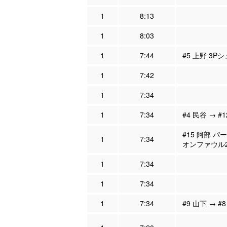
1
8:13
1
8:03
1
7:44
#5 上野 3P
1
7:42
1
7:34
1
7:34
#4 民谷 → #
#15 阿部 パ
1
7:34
オンファウル
1
7:34
1
7:34
1
7:34
#9 山下 → #