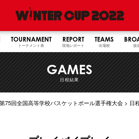
E
TOURNAMENT
REPORT
TEAMS
BRO
トーナメント表
現地レポート
出場校
放
GAMES
日程結果
4年度 第75回全国高等学校バスケットボール選手権大会
日