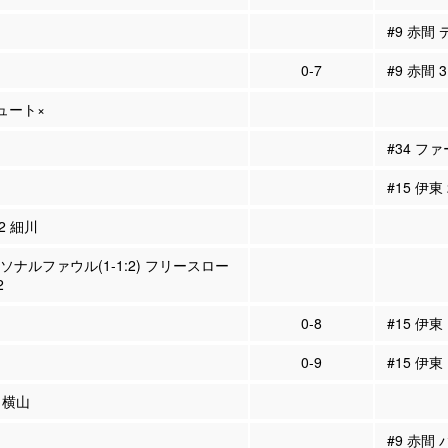
#9 赤間
0-7
#9 赤間 
シュート×
#34 フ
#15 伊東
12 細川
ーソナルファウル(1-1:2) フリースロー
2
0-8
#15 伊
0-9
#15 伊
8 横山
#9 赤間