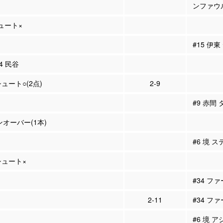
ンファウ
シュート×
#15 伊
#4 民谷
シュート○(2点)
2-9
#9 赤間
ンオーバー(1本)
#6 境 ス
Pシュート×
#34 フ
2-11
#34 ファ
#6 境 ア