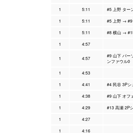
1
5:11
#5 上野 ター
1
5:11
#5 上野 → #
1
5:11
#8 横山 → #
1
4:57
#9 山下 パー
1
4:57
ンファウル0
1
4:53
1
4:41
#4 民谷 3P
1
4:38
#9 山下 オフ
1
4:29
#13 高瀬 2
1
4:27
1
4:16