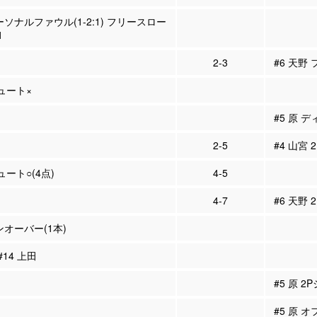
ーソナルファウル(1-2:1) フリースロー
1
2-3
#6 天野
シュート×
#5 原 
2-5
#4 山宮 
ュート○(4点)
4-5
4-7
#6 天野 
ンオーバー(1本)
#14 上田
#5 原 2
#5 原 オ