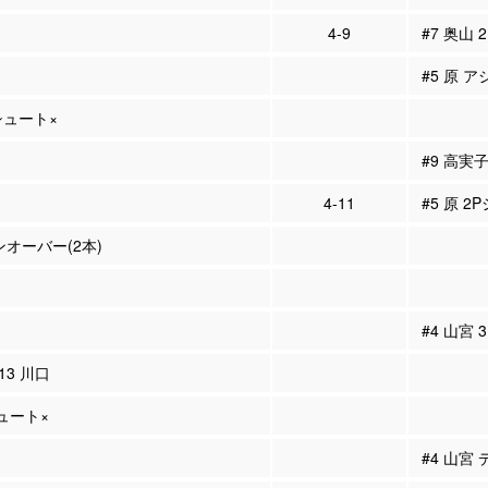
4-9
#7 奥山 
#5 原 ア
Pシュート×
#9 高実
4-11
#5 原 2
ンオーバー(2本)
#4 山宮
#13 川口
シュート×
#4 山宮