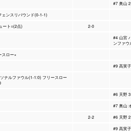
#7 奥山
フェンスリバウンド(0-1-1)
ュート○(2点)
2-0
#4 山宮
ンファウ
リースロー×
#9 高実
ーソナルファウル(1-1:0) フリースロー
0
#6 天野
#7 奥山
2-2
#6 天野 
#9 高実