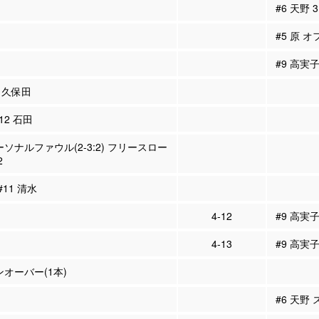
#6 天野
#5 原 オ
#9 高実
7 久保田
#12 石田
ーソナルファウル(2-3:2) フリースロー
2
#11 清水
4-12
#9 高実
4-13
#9 高実
ンオーバー(1本)
#6 天野