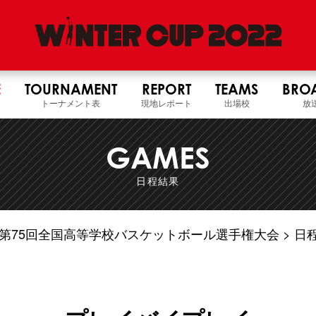
E
TOURNAMENT
REPORT
TEAMS
BRO
トーナメント表
現地レポート
出場校
放
GAMES
日程結果
4年度 第75回全国高等学校バスケットボール選手権大会
日