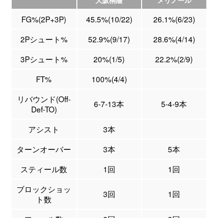
大阪桐蔭
メリノール
FG%(2P+3P)
45.5%(10/22)
26.1%(6/23)
2Pシュート%
52.9%(9/17)
28.6%(4/14)
3Pシュート%
20%(1/5)
22.2%(2/9)
FT%
100%(4/4)
リバウンド(Off-
6-7-13本
5-4-9本
Def-TO)
アシスト
3本
ターンオーバー
3本
5本
スティール数
1回
1回
ブロックショッ
3回
1回
ト数