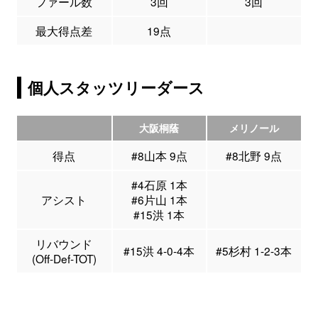
ファール数
3回
3回
最大得点差
19点
個人スタッツリーダース
大阪桐蔭
メリノール
得点
#8山本 9点
#8北野 9点
#4石原 1本
アシスト
#6片山 1本
#15洪 1本
リバウンド
#15洪 4-0-4本
#5杉村 1-2-3本
(Off-Def-TOT)