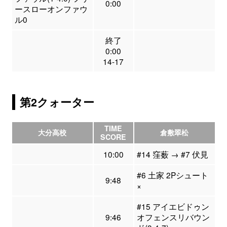
0:00
ースローオンファウ
ル0
終了
0:00
14-17
第2クォーター
TIME
大分高校
倉敷翠松
SCORE
10:00
#14 窪薮 → #7 伏見
#6 土家 2Pシュート
9:48
×
#15 アイエビドゥン
9:46
オフェンスリバウン