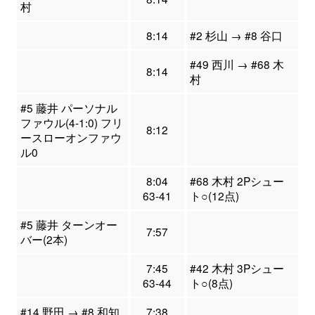
村
8:14
#2 杉山 → #8 谷口
#49 西川 → #68 木
8:14
村
#5 藤井 パーソナル
ファウル(4-1:0) フリ
8:12
ースローオンファウ
ル0
8:04
#68 木村 2Pシュー
63-41
ト○(12点)
#5 藤井 ターンオー
7:57
バー(2本)
7:45
#42 木村 3Pシュー
63-44
ト○(8点)
#14 野田 → #8 和知
7:38