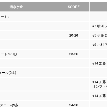
清水ケ丘
SCORE
ュート×
#7 明河
20-26
#5 伊藤 
#9 小杉 
ュート○(8点)
23-26
#14 加
ィール(2本)
#14 加
オンファ
#14 加藤
スロー○(9点)
24-26