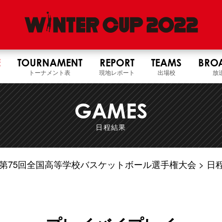
E
TOURNAMENT
REPORT
TEAMS
BRO
トーナメント表
現地レポート
出場校
放
GAMES
日程結果
4年度 第75回全国高等学校バスケットボール選手権大会
日