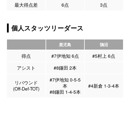
最大得点差
6点
3点
個人スタッツリーダース
鹿児島
鵠沼
得点
#7伊地知 6点
#5村上 6点
アシスト
#8鎌田 2本
#7伊地知 0-5-5
リバウンド
本
#4新倉 1-3-4本
(Off-Def-TOT)
#8鎌田 1-4-5本