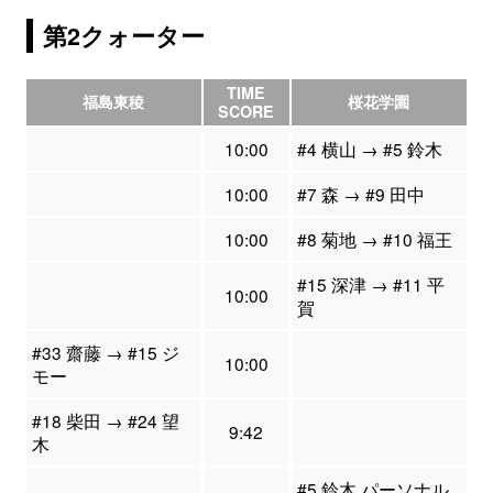
第2クォーター
TIME
福島東稜
桜花学園
SCORE
10:00
#4 横山 → #5 鈴木
10:00
#7 森 → #9 田中
10:00
#8 菊地 → #10 福王
#15 深津 → #11 平
10:00
賀
#33 齋藤 → #15 ジ
10:00
モー
#18 柴田 → #24 望
9:42
木
#5 鈴木 パーソナル