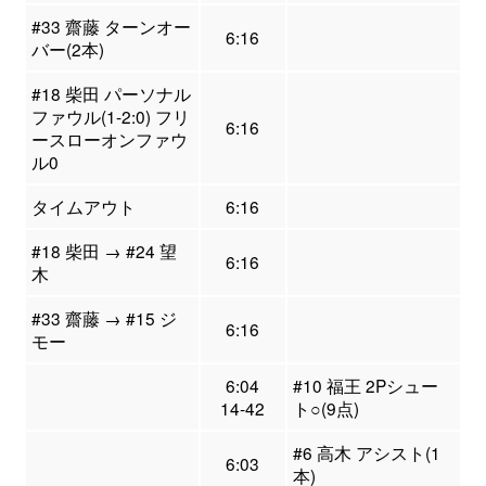
#33 齋藤 ターンオー
6:16
バー(2本)
#18 柴田 パーソナル
ファウル(1-2:0) フリ
6:16
ースローオンファウ
ル0
タイムアウト
6:16
#18 柴田 → #24 望
6:16
木
#33 齋藤 → #15 ジ
6:16
モー
6:04
#10 福王 2Pシュー
14-42
ト○(9点)
#6 高木 アシスト(1
6:03
本)