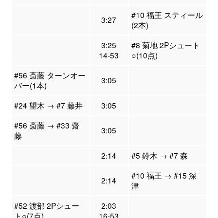
#10 福王 スティール
3:27
(2本)
3:25
#8 菊地 2Pシュート
14-53
○(10点)
#56 斎藤 ターンオー
3:05
バー(1本)
#24 望木 → #7 藤井
3:05
#56 斎藤 → #33 齋
3:05
藤
2:14
#5 鈴木 → #7 森
#10 福王 → #15 深
2:14
津
#52 渡部 2Pシュー
2:03
ト○(7点)
16-53