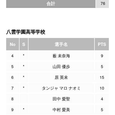
合計
76
八雲学園高等学校
No
S
選手名
PTS
4
*
薮 未奈海
9
5
*
山田 優歩
5
6
*
原 英未
15
7
*
タンジャ マロ ナオミ
10
8
田中 愛聖
4
9
*
中村 愛美
5