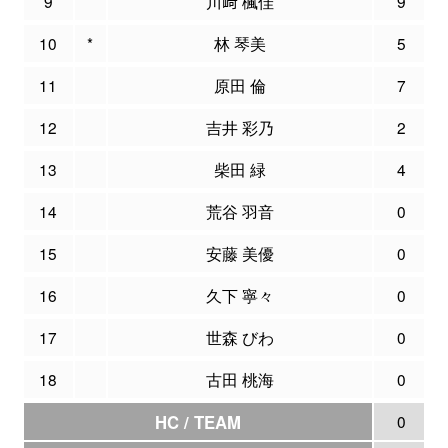
9
川﨑 楓佳
9
10
*
林 琴美
5
11
原田 倫
7
12
吉井 彩乃
2
13
柴田 緑
4
14
荒谷 羽音
0
15
安藤 美優
0
16
久下 寧々
0
17
世森 びわ
0
18
古田 桃海
0
HC / TEAM
0