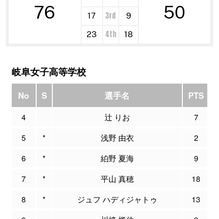
76
50
3rd
17
9
4th
23
18
岐阜女子高等学校
No
S
選手名
PTS
4
辻 りお
7
5
*
浅野 由衣
2
6
*
絈野 夏海
9
7
*
平山 真穂
18
8
*
ジュフ ハディジャトゥ
13