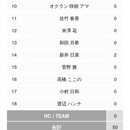
10
オクラン 咲樹 アマ
0
11
佐竹 春香
0
12
米澤 花
0
13
和田 月希
0
14
新井 日菜
2
15
菅野 雅
0
16
高橋 ここの
0
17
小村 日和
0
18
渡辺 ハンナ
0
HC / TEAM
0
合計
50