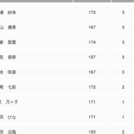
瀬 紗奈
172
3
山 優香
167
3
家 梨愛
174
3
見 朋香
157
3
水 咲菜
167
3
尾 七彩
172
2
尾 乃々子
171
1
田 ひな
171
1
田 涼風
153
2