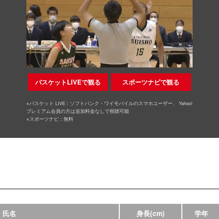
バスケットLIVEで観る
スポーツナビで観る
※バスケット LIVE：ソフトバンク・ワイモバイルのスマホユーザー、 Yahoo!
プレミアム会員の方は追加料金なしで視聴可能
※スポーツナビ：無料
氏名
身長
(cm)
学年