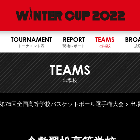
E
TOURNAMENT
REPORT
TEAMS
BRO
トーナメント表
現地レポート
出場校
放
TEAMS
出場校
4年度 第75回全国高等学校バスケットボール選手権大会
出