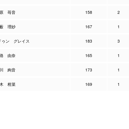
原 苺音
158
2
薮 理紗
167
1
ドゥン グレイス
183
3
路 由奈
165
1
川 絢音
173
1
木 柑菜
169
1