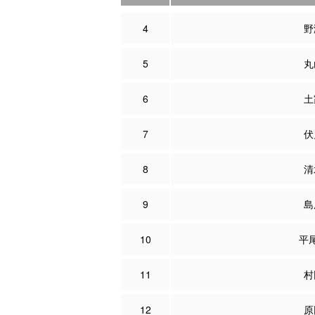
4
野
5
丸
6
土
7
伏
8
清
9
島
10
平
11
村
12
原