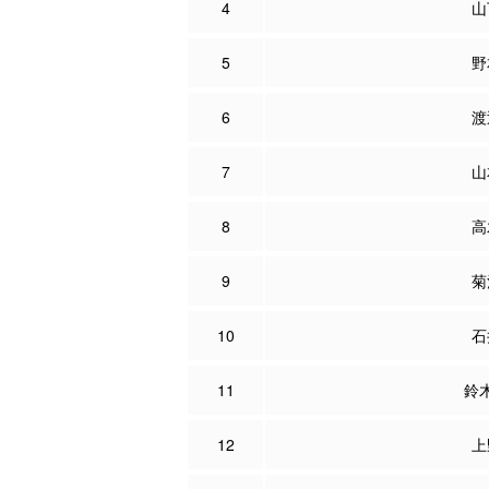
4
山
5
野
6
渡
7
山
8
高
9
菊
10
石
11
鈴
12
上