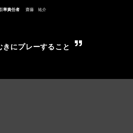
引率責任者
齋藤 祐介
むきにプレーすること