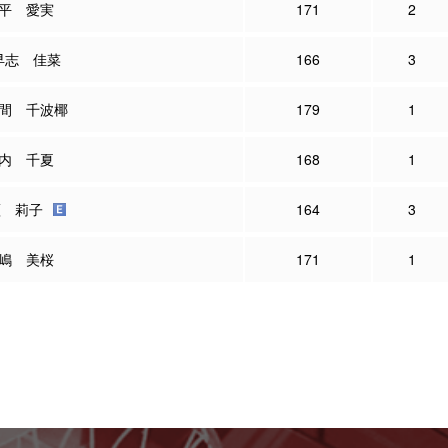
平 愛実
171
2
早志 佳菜
166
3
間 千波椰
179
1
内 千夏
168
1
瀬 莉子
164
3
嶋 美桜
171
1