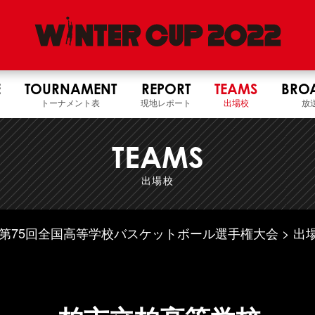
E
TOURNAMENT
REPORT
TEAMS
BRO
トーナメント表
現地レポート
出場校
放
TEAMS
出場校
4年度 第75回全国高等学校バスケットボール選手権大会
出