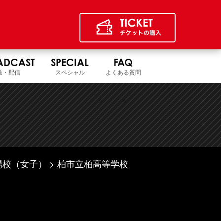
ADCAST
SPECIAL
FAQ
送・配信
スペシャル
よくある質問
場校（女子）
柏市立柏高等学校