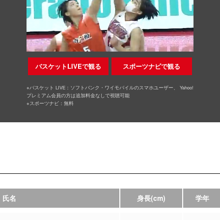
バスケットLIVEで観る
スポーツナビで観る
※バスケット LIVE：ソフトバンク・ワイモバイルのスマホユーザー、 Yahoo!
プレミアム会員の方は追加料金なしで視聴可能
※スポーツナビ：無料
氏名
身長
(cm)
学年