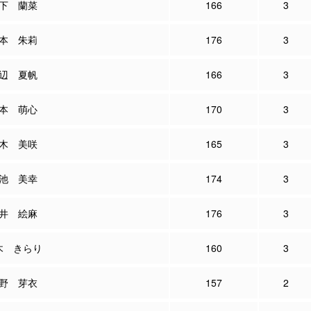
下 蘭菜
166
3
本 朱莉
176
3
辺 夏帆
166
3
本 萌心
170
3
木 美咲
165
3
池 美幸
174
3
井 絵麻
176
3
木 きらり
160
3
野 芽衣
157
2