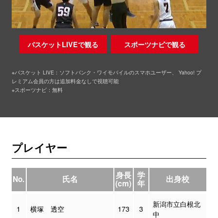
バスケットLIVEで観る
スポーツナビで観る
※バスケット LIVE：ソフトバンク・ワイモバイルのスマホユーザー、 Yahoo! プ
レミアム会員の方は追加料金なしで視聴可能
※スポーツナビ：無料
プレイヤー
身長
学
No.
氏名
出身校
(cm)
年
新潟市立白根北
1
横塚 透空
173
3
中