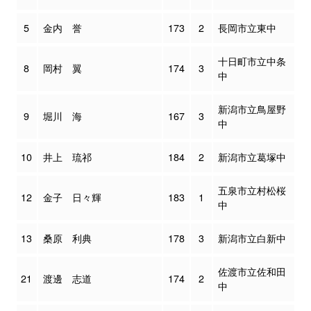
5
金内 誉
173
2
長岡市立東中
十日町市立中条
8
岡村 翼
174
3
中
新潟市立鳥屋野
9
堀川 海
167
3
中
10
井上 琉祁
184
2
新潟市立葛塚中
五泉市立村松桜
12
金子 日々輝
183
1
中
13
桑原 利典
178
3
新潟市立白新中
佐渡市立佐和田
21
渡邊 志道
174
2
中