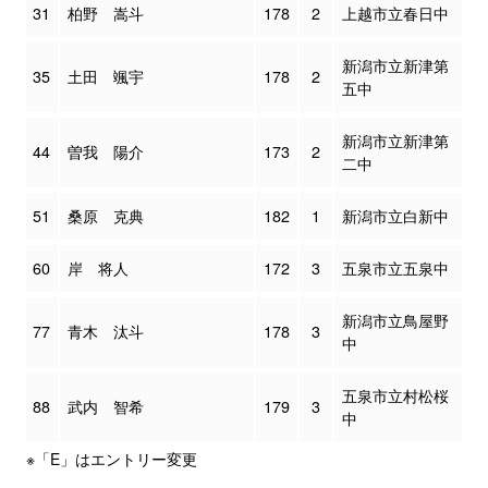
31
柏野 嵩斗
178
2
上越市立春日中
新潟市立新津第
35
土田 颯宇
178
2
五中
新潟市立新津第
44
曽我 陽介
173
2
二中
51
桑原 克典
182
1
新潟市立白新中
60
岸 将人
172
3
五泉市立五泉中
新潟市立鳥屋野
77
青木 汰斗
178
3
中
五泉市立村松桜
88
武内 智希
179
3
中
※「E」はエントリー変更