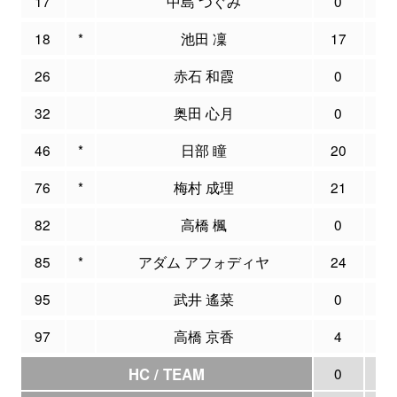
17
中島 つぐみ
0
0
18
*
池田 凜
17
1
26
赤石 和霞
0
0
32
奥田 心月
0
0
46
*
日部 瞳
20
4
76
*
梅村 成理
21
3
82
高橋 楓
0
0
85
*
アダム アフォディヤ
24
0
95
武井 遙菜
0
0
97
高橋 京香
4
0
HC / TEAM
0
0