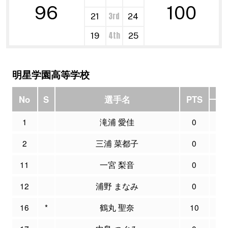
96
100
3rd
21
24
4th
19
25
明星学園高等学校
No
S
選手名
PTS
M
1
滝浦 愛佳
0
0
2
三浦 菜都子
0
0
11
一宮 梨音
0
0
12
浦野 まなみ
0
0
16
*
鶴丸 聖奈
10
2