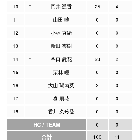
10
*
岡井 遥香
25
4
7
11
山田 唯
0
0
0
12
小林 真緒
0
0
0
13
新田 杏樹
0
0
0
14
*
谷口 憂花
23
2
3
15
栗林 瞳
0
0
0
16
大山 瑚南菜
2
0
0
17
巻 朋花
0
0
1
18
香川 久玲愛
0
0
0
HC / TEAM
0
0
0
合計
100
11
24