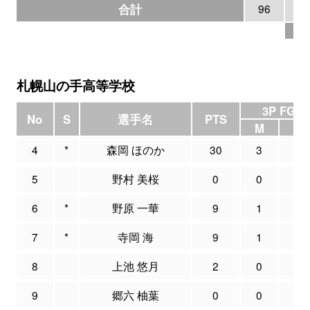
合計
96
10
札幌山の手高等学校
3P FG
No
S
選手名
PTS
M
A
4
*
森岡 ほのか
30
3
7
5
野村 美桜
0
0
0
6
*
野原 一華
9
1
2
7
*
寺岡 海
9
1
3
8
上池 悠月
2
0
1
9
郷六 柚葉
0
0
0