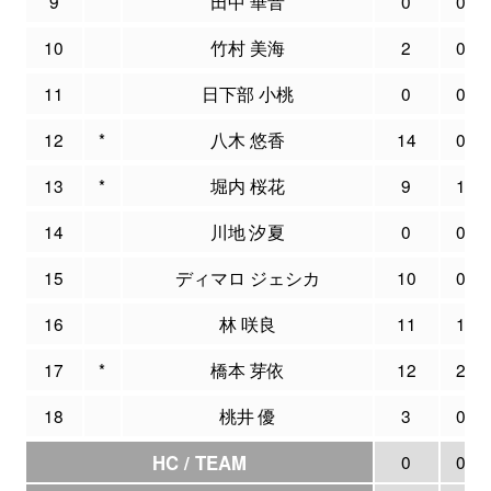
9
田中 華音
0
0
10
竹村 美海
2
0
11
日下部 小桃
0
0
12
*
八木 悠香
14
0
13
*
堀内 桜花
9
1
14
川地 汐夏
0
0
15
ディマロ ジェシカ
10
0
16
林 咲良
11
1
17
*
橋本 芽依
12
2
18
桃井 優
3
0
HC / TEAM
0
0