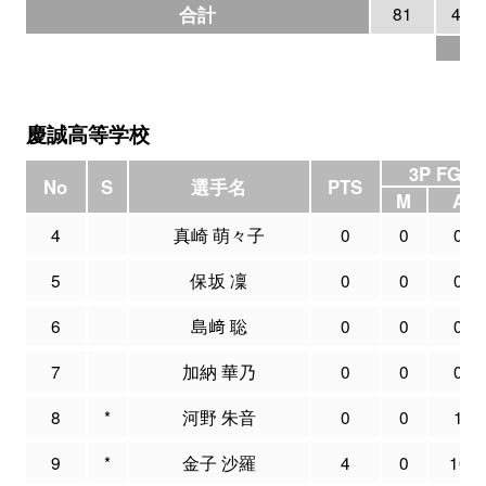
合計
81
4
26
慶誠高等学校
3P FG
No
S
選手名
PTS
M
A
4
真崎 萌々子
0
0
0
5
保坂 凜
0
0
0
6
島﨑 聡
0
0
0
7
加納 華乃
0
0
0
8
*
河野 朱音
0
0
1
9
*
金子 沙羅
4
0
10