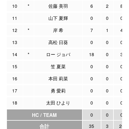
10
*
佐藤 美羽
6
2
8
11
山下 夏輝
0
0
0
12
*
岸 希
7
1
4
13
高松 日葵
0
0
0
14
*
ロー ジョバ
18
0
3
15
笠 夏菜
0
0
0
16
本田 莉菜
0
0
0
17
勇 愛莉
0
0
0
18
太田 ひより
0
0
0
HC / TEAM
0
0
0
合計
35
3
26