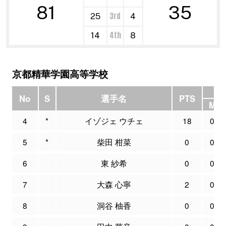
81
35
3rd
25
4
4th
14
8
京都精華学園高等学校
3P
No
S
選手名
PTS
M
4
*
イゾジェ ウチェ
18
0
5
*
柴田 柑菜
0
0
6
東 紗希
0
0
7
大森 心寧
2
0
8
洞谷 柚香
0
0