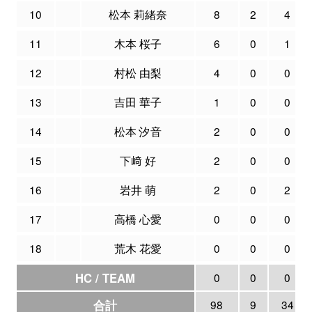
10
松本 莉緒奈
8
2
4
11
木本 桜子
6
0
1
12
村松 由梨
4
0
0
13
吉田 華子
1
0
0
14
松本 汐音
2
0
0
15
下﨑 好
2
0
0
16
岩井 萌
2
0
2
17
高橋 心愛
0
0
0
18
荒木 花愛
0
0
0
HC / TEAM
0
0
0
合計
98
9
34