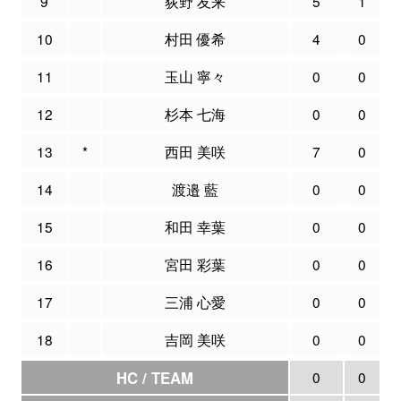
9
荻野 友来
5
1
10
村田 優希
4
0
11
玉山 寧々
0
0
12
杉本 七海
0
0
13
*
西田 美咲
7
0
14
渡邉 藍
0
0
15
和田 幸葉
0
0
16
宮田 彩葉
0
0
17
三浦 心愛
0
0
18
吉岡 美咲
0
0
HC / TEAM
0
0