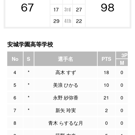
67
98
3rd
17
27
4th
29
22
安城学園高等学校
3P F
No
S
選手名
PTS
M
4
*
高木 すず
18
0
5
*
美浪 ひかる
10
0
6
*
永野 紗弥香
21
0
7
*
新矢 玲実
2
0
8
青木 らするな月
0
0