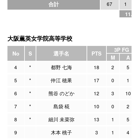
合計
67
1
11.1
大阪薫英女学院高等学校
3P FG
No
S
選手名
PTS
M
A
4
*
都野 七海
18
2
5
5
*
仲江 穂果
17
0
1
6
*
熊谷 のどか
12
3
10
7
*
島袋 椛
10
0
2
8
*
細川 未菜弥
13
1
5
9
木本 桃子
3
1
4