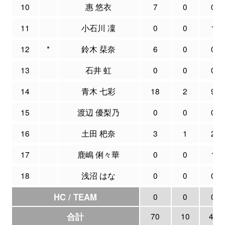
10
惠 悠衣
7
0
0
11
小石川 凜
0
0
1
12
*
鈴木 栞奈
6
0
0
13
石井 虹
0
0
0
14
青木 七彩
18
2
9
15
渡辺 優梨乃
0
0
0
16
土田 杷奈
3
1
2
17
鹿嶋 俐々華
0
0
1
18
浅沼 はな
0
0
0
HC / TEAM
0
0
0
合計
70
10
42