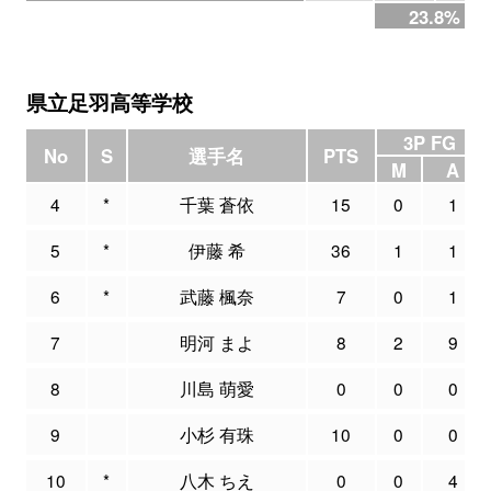
23.8%
県立足羽高等学校
3P FG
No
S
選手名
PTS
M
A
4
*
千葉 蒼依
15
0
1
5
*
伊藤 希
36
1
1
6
*
武藤 楓奈
7
0
1
7
明河 まよ
8
2
9
8
川島 萌愛
0
0
0
9
小杉 有珠
10
0
0
10
*
八木 ちえ
0
0
4