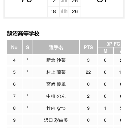
3rd
12
26
4th
18
26
鵠沼高等学校
3P FG
No
S
選手名
PTS
M
A
4
*
新倉 沙菜
3
0
2
5
*
村上 蘭菜
22
6
16
6
宮﨑 優風
0
0
0
7
*
中植 のん
2
0
6
8
*
竹内 なつ
9
1
5
9
沢口 彩由美
0
0
0