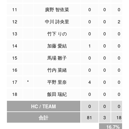
11
廣野 智依菜
0
0
0
12
中川 詩央里
0
0
2
13
竹下 りの
0
0
0
14
加藤 愛結
1
0
0
15
馬場 雛子
0
0
0
16
竹内 菜緒
0
0
0
17
*
平野 里奈
4
0
0
18
飯田 瑞紀
0
0
0
HC / TEAM
0
0
0
合計
81
3
18
16.7%