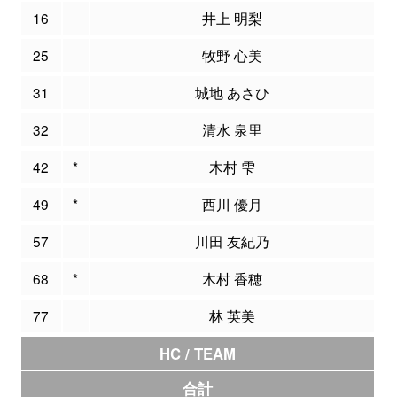
16
井上 明梨
25
牧野 心美
31
城地 あさひ
32
清水 泉里
42
*
木村 雫
49
*
西川 優月
57
川田 友紀乃
68
*
木村 香穂
77
林 英美
HC / TEAM
合計