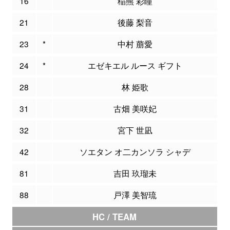
16
稲熊 彩瞳
21
後藤 梨音
23
*
中村 萠愛
24
*
エゼキエル ルース ギフト
28
林 姫歌
31
古畑 美咲妃
32
宮下 世凪
42
ソエタン オ二カンソラ シャデ
81
吉田 玖瑠未
88
戸澤 美智琉
HC / TEAM