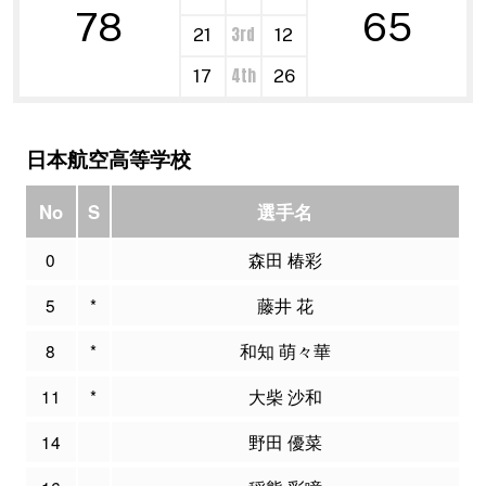
78
65
3rd
21
12
4th
17
26
日本航空高等学校
No
S
選手名
P
0
森田 椿彩
5
*
藤井 花
8
*
和知 萌々華
11
*
大柴 沙和
14
野田 優菜