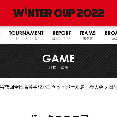
E
TOURNAMENT
REPORT
TEAMS
BRO
トーナメント表
現地レポート
出場校
放
GAME
日程・結果
4年度 第75回全国高等学校バスケットボール選手権大会
日