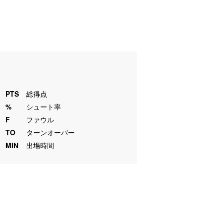
PTS
総得点
%
シュート率
F
ファウル
TO
ターンオーバー
MIN
出場時間