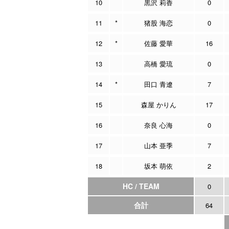
10
黒沢 莉香
0
11
*
猪股 海恋
0
12
*
佐藤 愛華
16
13
高橋 愛琉
0
14
*
田口 青遼
7
15
森屋 かりん
17
16
奈良 心海
0
17
山本 亜季
7
18
坂本 萌依
2
HC / TEAM
0
合計
64