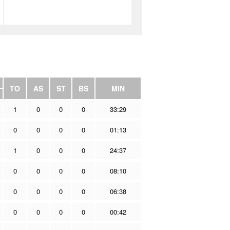
TO
AS
ST
BS
MIN
1
0
0
0
33:29
0
0
0
0
01:13
1
0
0
0
24:37
0
0
0
0
08:10
0
0
0
0
06:38
0
0
0
0
00:42