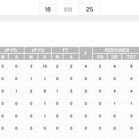
4th
18
25
3P FG
2P FG
FT
REBOUNDS
F
M
A
M
A
M
A
OR
DR
TOT
0
0
3
10
2
2
4
2
6
8
0
0
1
1
0
0
0
0
0
0
0
1
2
8
1
3
2
0
4
4
0
0
0
1
0
0
0
0
1
1
0
0
0
1
0
0
0
0
0
0
0
0
0
0
0
0
0
0
0
0