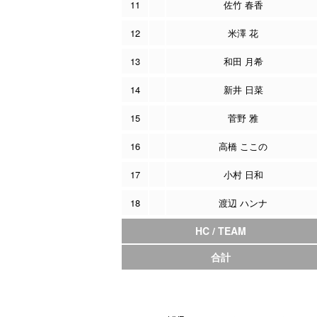
11
佐竹 春香
12
米澤 花
13
和田 月希
14
新井 日菜
15
菅野 雅
16
高橋 ここの
17
小村 日和
18
渡辺 ハンナ
HC / TEAM
合計