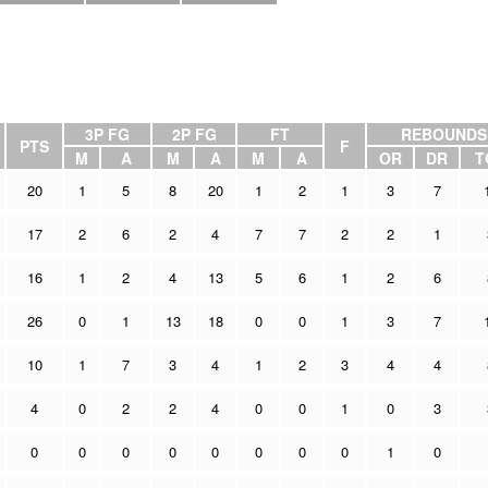
3P FG
2P FG
FT
REBOUNDS
PTS
F
M
A
M
A
M
A
OR
DR
T
20
1
5
8
20
1
2
1
3
7
17
2
6
2
4
7
7
2
2
1
16
1
2
4
13
5
6
1
2
6
26
0
1
13
18
0
0
1
3
7
10
1
7
3
4
1
2
3
4
4
4
0
2
2
4
0
0
1
0
3
0
0
0
0
0
0
0
0
1
0