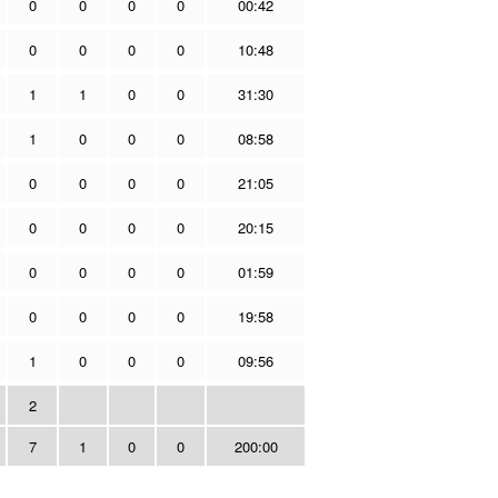
0
0
0
0
00:42
0
0
0
0
10:48
1
1
0
0
31:30
1
0
0
0
08:58
0
0
0
0
21:05
0
0
0
0
20:15
0
0
0
0
01:59
0
0
0
0
19:58
1
0
0
0
09:56
2
7
1
0
0
200:00