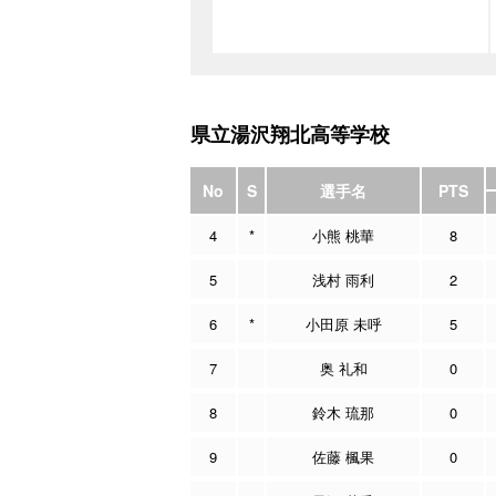
県立湯沢翔北高等学校
No
S
選手名
PTS
4
*
小熊 桃華
8
5
浅村 雨利
2
6
*
小田原 未呼
5
7
奥 礼和
0
8
鈴木 琉那
0
9
佐藤 楓果
0