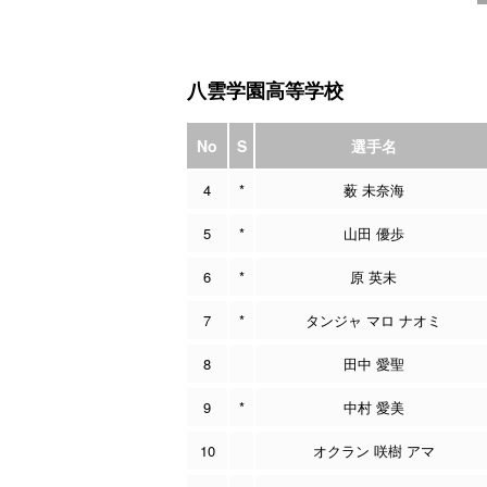
八雲学園高等学校
No
S
選手名
4
*
薮 未奈海
5
*
山田 優歩
6
*
原 英未
7
*
タンジャ マロ ナオミ
8
田中 愛聖
9
*
中村 愛美
10
オクラン 咲樹 アマ