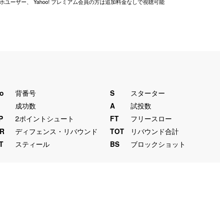
ホユーザー、 Yahoo! プレミアム会員の方は追加料金なしで視聴可能
o
背番号
S
スターター
M
成功数
A
試投数
P
2ポイントシュート
FT
フリースロー
R
ディフェンス・リバウンド
TOT
リバウンド合計
T
スティール
BS
ブロックショット