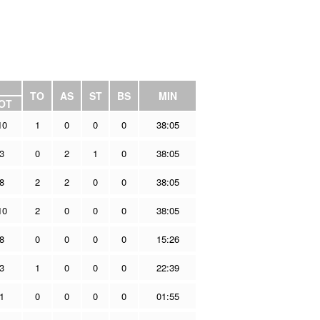
TO
AS
ST
BS
MIN
OT
10
1
0
0
0
38:05
3
0
2
1
0
38:05
8
2
2
0
0
38:05
10
2
0
0
0
38:05
8
0
0
0
0
15:26
3
1
0
0
0
22:39
1
0
0
0
0
01:55