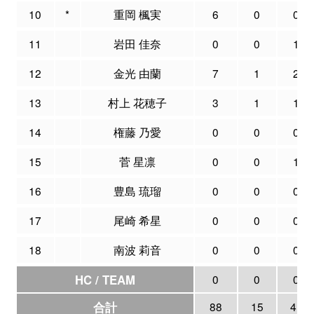
10
*
重岡 楓実
6
0
0
11
岩田 佳奈
0
0
1
12
金光 由蘭
7
1
2
13
村上 花穂子
3
1
1
14
権藤 乃愛
0
0
0
15
菅 星凛
0
0
1
16
豊島 琉瑠
0
0
0
17
尾崎 希星
0
0
0
18
南波 莉音
0
0
0
HC / TEAM
0
0
0
合計
88
15
41