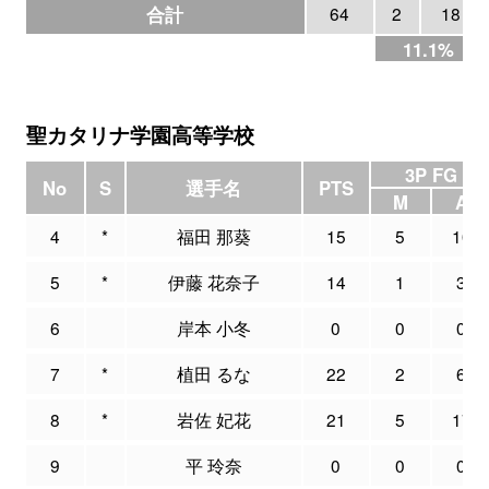
合計
64
2
18
11.1%
聖カタリナ学園高等学校
3P FG
No
S
選手名
PTS
M
A
4
*
福田 那葵
15
5
10
5
*
伊藤 花奈子
14
1
3
6
岸本 小冬
0
0
0
7
*
植田 るな
22
2
6
8
*
岩佐 妃花
21
5
17
9
平 玲奈
0
0
0