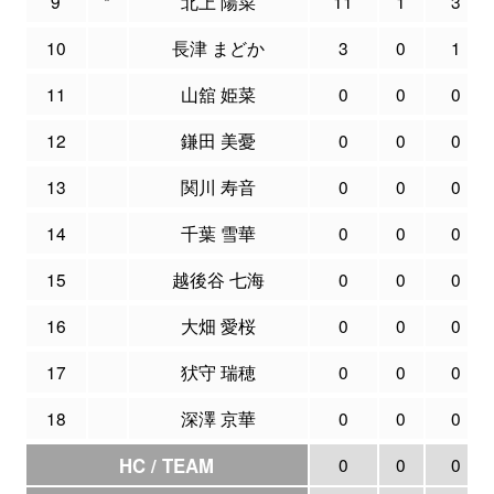
9
*
北上 陽菜
11
1
3
10
長津 まどか
3
0
1
11
山舘 姫菜
0
0
0
12
鎌田 美憂
0
0
0
13
関川 寿音
0
0
0
14
千葉 雪華
0
0
0
15
越後谷 七海
0
0
0
16
大畑 愛桜
0
0
0
17
犾守 瑞穂
0
0
0
18
深澤 京華
0
0
0
HC / TEAM
0
0
0