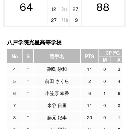
64
88
3rd
12
27
4th
27
19
八戸学院光星高等学校
3P FG
No
S
選手名
PTS
M
A
4
*
副島 紗和
11
0
3
5
*
前田 さくら
2
0
4
6
*
小笠原 幸香
6
1
6
7
米谷 日里
11
0
0
8
*
藤元 妃李
20
0
1