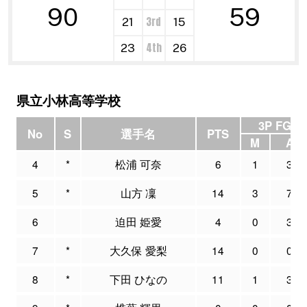
90
59
3rd
21
15
4th
23
26
県立小林高等学校
3P FG
No
S
選手名
PTS
M
A
4
*
松浦 可奈
6
1
3
5
*
山方 凜
14
3
7
6
迫田 姫愛
4
0
3
7
*
大久保 愛梨
14
0
0
8
*
下田 ひなの
11
1
3