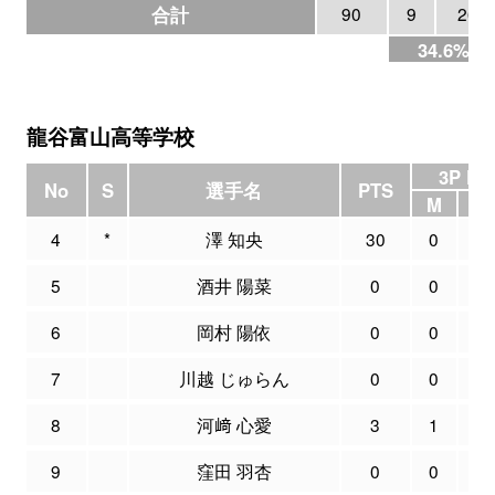
合計
90
9
26
34.6%
龍谷富山高等学校
3P FG
No
S
選手名
PTS
M
4
*
澤 知央
30
0
0
5
酒井 陽菜
0
0
1
6
岡村 陽依
0
0
0
7
川越 じゅらん
0
0
3
8
河﨑 心愛
3
1
2
9
窪田 羽杏
0
0
0