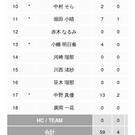
10
*
中村 そら
2
0
0
11
*
堀田 小晴
7
1
2
12
赤木 なるみ
0
0
0
13
*
小幡 明日奏
4
0
3
14
河﨑 瑠那
0
0
0
15
川西 渚紗
0
0
0
16
笹木 瑠那
0
0
0
17
*
中野 真優
13
2
4
18
廣岡 一花
0
0
0
HC / TEAM
0
0
0
合計
59
4
1