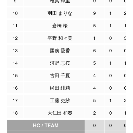
9
*
椎葉 輝里
0
0
0
10
羽田 まりな
9
1
2
11
倉橋 桜
5
1
1
12
平野 和々美
1
0
3
13
國廣 愛香
6
0
0
14
河野 志桜
5
1
1
15
古田 千夏
4
0
0
16
栁田 緋莉
4
0
0
17
工藤 吏紗
5
1
2
18
大仁田 和奏
2
0
1
HC / TEAM
0
0
0