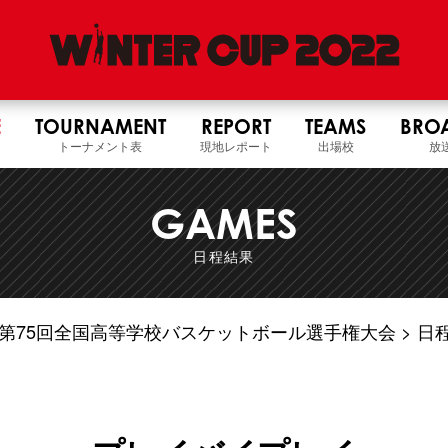
E
TOURNAMENT
REPORT
TEAMS
BRO
トーナメント表
現地レポート
出場校
放
GAMES
日程結果
4年度 第75回全国高等学校バスケットボール選手権大会
日