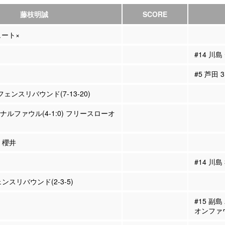
藤枝明誠
SCORE
ュート×
#14 川
#5 芦田
フェンスリバウンド(7-13-20)
ソナルファウル(4-1:0) フリースローオ
0 櫻井
#14 川島
スリバウンド(2-3-5)
#15 副
オンファ