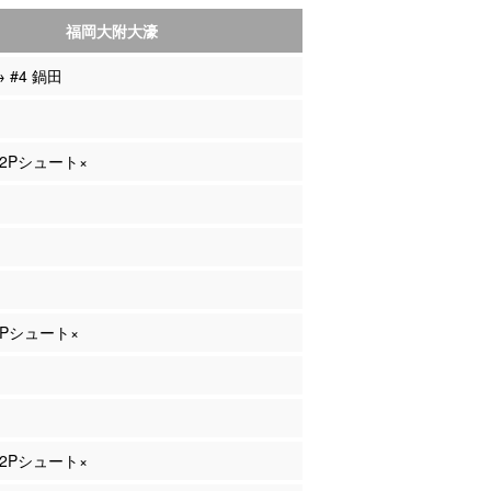
福岡大附大濠
→ #4 鍋田
 2Pシュート×
 3Pシュート×
 2Pシュート×