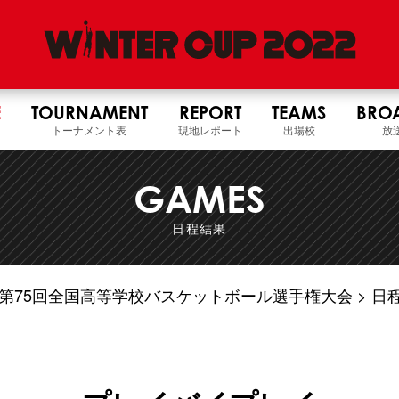
E
TOURNAMENT
REPORT
TEAMS
BRO
トーナメント表
現地レポート
出場校
放
GAMES
日程結果
4年度 第75回全国高等学校バスケットボール選手権大会
日