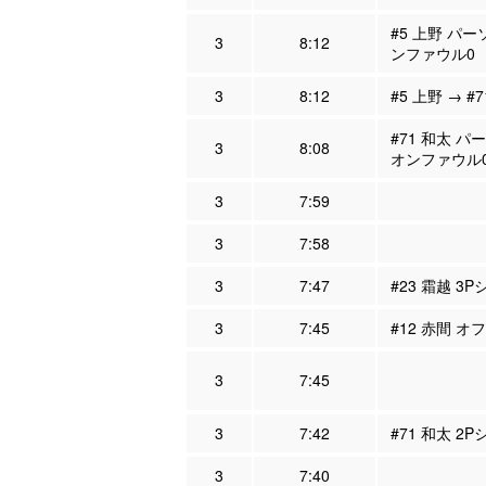
#5 上野 パー
3
8:12
ンファウル0
3
8:12
#5 上野 → #
#71 和太 パ
3
8:08
オンファウル
3
7:59
3
7:58
3
7:47
#23 霜越 3
3
7:45
#12 赤間 オ
3
7:45
3
7:42
#71 和太 2
3
7:40