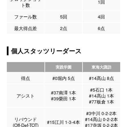
1回
ト数
ファール数
5回
4回
最大得点差
2点
6点
個人スタッツリーダース
実践学園
東海大諏訪
得点
#0堀内 5点
#14髙山 8点
#5石口 1本
#37南澤 1本
アシスト
#14髙山 1本
#39榮田 1本
#77板倉 1本
#3中川 0-2-2本
リバウンド
#14髙山 0-2-2本
#15江川 1-3-4本
(Off-Def-TOT)
#17寺坂 0-2-2本