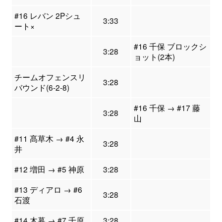
#16 レバン 2Pシュ
3:33
ート×
#16 千保 ブロックシ
3:28
ョット(2本)
チームオフェンスリ
3:28
バウンド(6-2-8)
#16 千保 → #17 藤
3:28
山
#11 髙草木 → #4 永
3:28
井
#12 増田 → #5 神原
3:28
#13 ディアロ → #6
3:28
石渡
#14 木暮 → #7 千原
3:28