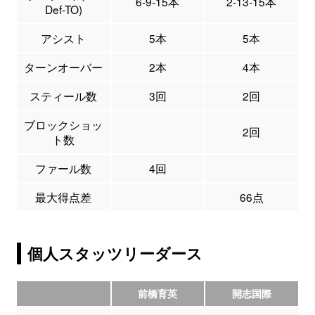
6-9-15本
2-13-15本
Def-TO)
アシスト
5本
5本
ターンオーバー
2本
4本
スティール数
3回
2回
ブロックショッ
2回
ト数
ファール数
4回
最大得点差
66点
個人スタッツリーダース
前橋育英
開志国際