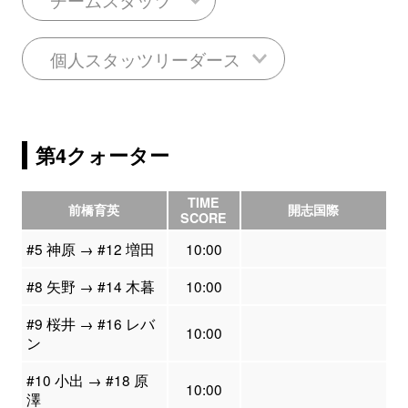
個人スタッツリーダース
第4クォーター
TIME
前橋育英
開志国際
SCORE
#5 神原 → #12 増田
10:00
#8 矢野 → #14 木暮
10:00
#9 桜井 → #16 レバ
10:00
ン
#10 小出 → #18 原
10:00
澤