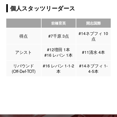
個人スタッツリーダース
前橋育英
開志国際
#14ネブフィ 10
得点
#7千原 3点
点
#12増田 1本
アシスト
#11清水 4本
#16 レバン 1本
リバウンド
#16 レバン 1-1-2
#14ネブフィ 1-
(Off-Def-TOT)
本
4-5本