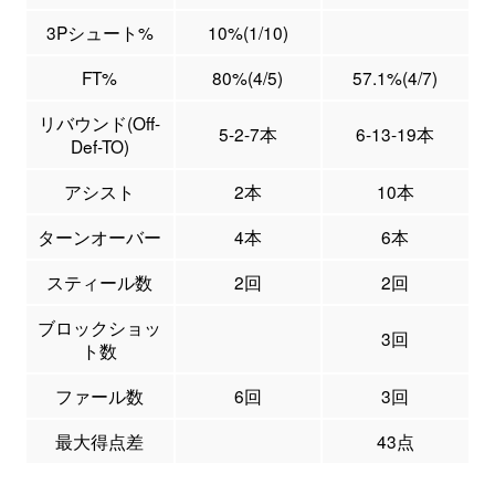
3Pシュート%
10%(1/10)
FT%
80%(4/5)
57.1%(4/7)
リバウンド(Off-
5-2-7本
6-13-19本
Def-TO)
アシスト
2本
10本
ターンオーバー
4本
6本
スティール数
2回
2回
ブロックショッ
3回
ト数
ファール数
6回
3回
最大得点差
43点