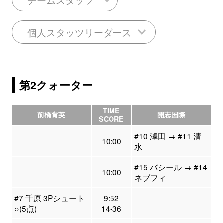
個人スタッツリーダース
第2クォーター
TIME
前橋育英
開志国際
SCORE
#10 澤田 → #11 清
10:00
水
#15 バシール → #14
10:00
ネブフィ
#7 千原 3Pシュート
9:52
○(5点)
14-36