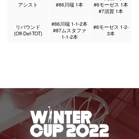
アシスト
#86川端 1本
#6モーゼス 1本
#7須賀 1本
#86川端 1-1-2本
リバウンド
#6モーゼス 1-2-
#87ムスタファ
(Off-Def-TOT)
3本
1-1-2本