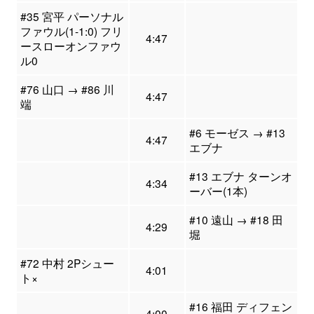
#35 宮平 パーソナル
ファウル(1-1:0) フリ
4:47
ースローオンファウ
ル0
#76 山口 → #86 川
4:47
端
#6 モーゼス → #13
4:47
エブナ
#13 エブナ ターンオ
4:34
ーバー(1本)
#10 遠山 → #18 田
4:29
堀
#72 中村 2Pシュー
4:01
ト×
#16 福田 ディフェン
4:00