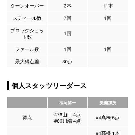
ターンオーバー
3本
11本
スティール数
7回
1回
ブロックショッ
1回
ト数
ファール数
1回
1回
最大得点差
30点
個人スタッツリーダース
福岡第一
美濃加茂
#76山口 4点
得点
#4髙橋 5点
#86川端 4点
#4髙橋 1本