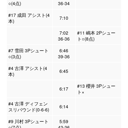
○(4点)
36-34
#17 成田 アシスト(4
7:10
本)
7:02
#11 嶋本 2Pシュー
36-36
ト○(8点)
#7 雪田 3Pシュート
6:46
○(3点)
39-36
#4 古澤 アシスト(4
6:45
本)
#13 櫻井 3Pシュー
6:17
ト×
#4 古澤 ディフェン
6:14
スリバウンド(0-6-6)
#9 川村 3Pシュート
5:59
○(7点)
42-36