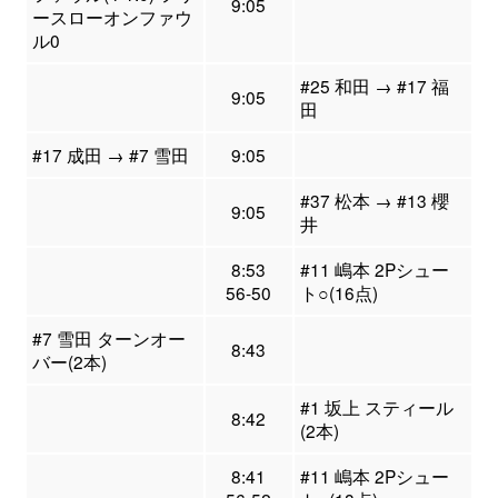
9:05
ースローオンファウ
ル0
#25 和田 → #17 福
9:05
田
#17 成田 → #7 雪田
9:05
#37 松本 → #13 櫻
9:05
井
8:53
#11 嶋本 2Pシュー
56-50
ト○(16点)
#7 雪田 ターンオー
8:43
バー(2本)
#1 坂上 スティール
8:42
(2本)
8:41
#11 嶋本 2Pシュー