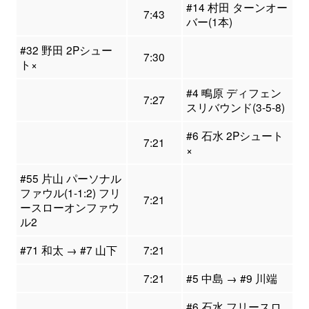
#14 村田 ターンオー
7:43
バー(1本)
#32 野田 2Pシュー
7:30
ト×
#4 鴫原 ディフェン
7:27
スリバウンド(3-5-8)
#6 石水 2Pシュート
7:21
×
#55 片山 パーソナル
ファウル(1-1:2) フリ
7:21
ースローオンファウ
ル2
#71 和太 → #7 山下
7:21
7:21
#5 中島 → #9 川端
#6 石水 フリースロ