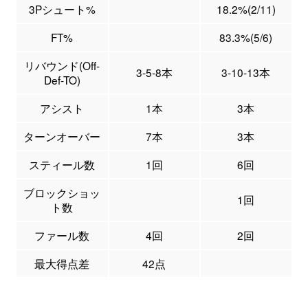
3Pシュート%
18.2%(2/11)
FT%
83.3%(5/6)
リバウンド(Off-
3-5-8本
3-10-13本
Def-TO)
アシスト
1本
3本
ターンオーバー
7本
3本
スティール数
1回
6回
ブロックショッ
1回
ト数
ファール数
4回
2回
最大得点差
42点