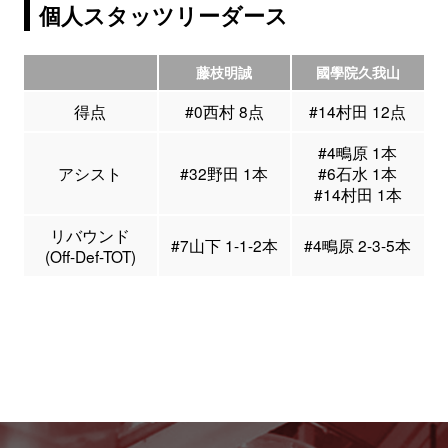
個人スタッツリーダース
藤枝明誠
國學院久我山
得点
#0西村 8点
#14村田 12点
#4鴫原 1本
アシスト
#32野田 1本
#6石水 1本
#14村田 1本
リバウンド
#7山下 1-1-2本
#4鴫原 2-3-5本
(Off-Def-TOT)