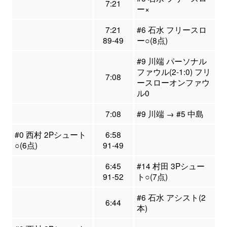
7:21
ー×
7:21
#6 石水 フリースロ
89-49
ー○(8点)
#9 川端 パーソナル
ファウル(2-1:0) フリ
7:08
ースローオンファウ
ル0
7:08
#9 川端 → #5 中島
#0 西村 2Pシュート
6:58
○(6点)
91-49
6:45
#14 村田 3Pシュー
91-52
ト○(7点)
#6 石水 アシスト(2
6:44
本)