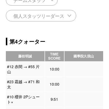
個人スタッツリーダース
第4クォーター
TIME
藤枝明誠
國學院久我山
SCORE
#12 赤間 → #55 片
10:00
山
#23 霜越 → #71 和
10:00
太
#10 櫻井 2Pシュー
9:51
ト×