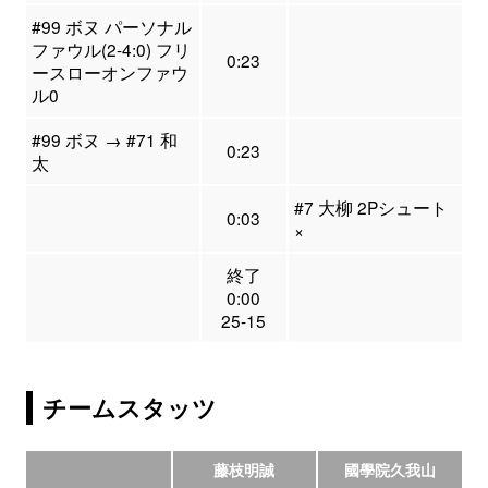
#99 ボヌ パーソナル
ファウル(2-4:0) フリ
0:23
ースローオンファウ
ル0
#99 ボヌ → #71 和
0:23
太
#7 大柳 2Pシュート
0:03
×
終了
0:00
25-15
チームスタッツ
藤枝明誠
國學院久我山