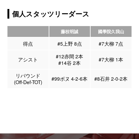
個人スタッツリーダース
藤枝明誠
國學院久我山
得点
#5上野 8点
#7大柳 7点
#12赤間 2本
アシスト
#7大柳 1本
#14谷 2本
リバウンド
#99ボヌ 4-2-6本
#8石井 2-0-2本
(Off-Def-TOT)