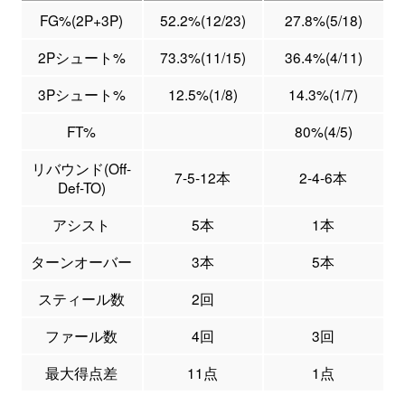
FG%(2P+3P)
52.2%(12/23)
27.8%(5/18)
2Pシュート%
73.3%(11/15)
36.4%(4/11)
3Pシュート%
12.5%(1/8)
14.3%(1/7)
FT%
80%(4/5)
リバウンド(Off-
7-5-12本
2-4-6本
Def-TO)
アシスト
5本
1本
ターンオーバー
3本
5本
スティール数
2回
ファール数
4回
3回
最大得点差
11点
1点