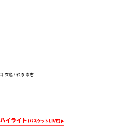
口 玄也 / 砂原 崇志