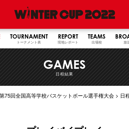
E
TOURNAMENT
REPORT
TEAMS
BRO
トーナメント表
現地レポート
出場校
放
GAMES
日程結果
4年度 第75回全国高等学校バスケットボール選手権大会
日