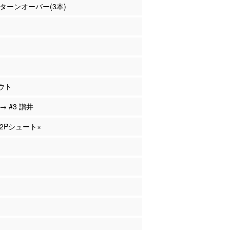
田 ターンオーバー(3本)
ウト
 → #3 讃井
 2Pシュート×