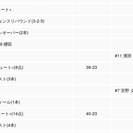
ュート×
ェンスリバウンド(3-2-5)
ーンオーバー(2本)
99 櫻田
#11 濱
シュート○(8点)
38-23
スト(3本)
#7 宮野
ィール(1本)
ュート○(14点)
40-23
スト(4本)