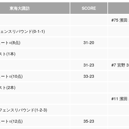
東海大諏訪
SCORE
#75 濱田
ェンスリバウンド(0-1-1)
ュート○(8点)
31-20
スト(1本)
31-23
#7 宮野 
ュート○(10点)
33-23
スト(2本)
#11 濱田
フェンスリバウンド(1-2-3)
ュート○(12点)
35-23