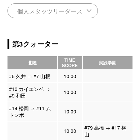
個人スタッツリーダース
第3クォーター
TIME
北陸
実践学園
SCORE
#5 久井 → #7 山根
10:00
#10 カイエンベ →
10:00
#9 和田
#14 松岡 → #11 ム
10:00
トンボ
#79 高橋 → #17 横
10:00
山