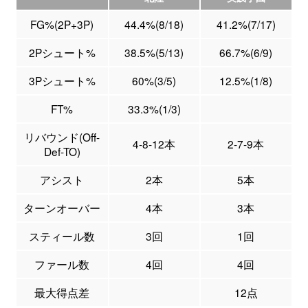
FG%(2P+3P)
44.4%(8/18)
41.2%(7/17)
2Pシュート%
38.5%(5/13)
66.7%(6/9)
3Pシュート%
60%(3/5)
12.5%(1/8)
FT%
33.3%(1/3)
リバウンド(Off-
4-8-12本
2-7-9本
Def-TO)
アシスト
2本
5本
ターンオーバー
4本
3本
スティール数
3回
1回
ファール数
4回
4回
最大得点差
12点