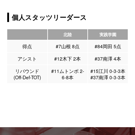
個人スタッツリーダース
北陸
実践学園
得点
#7山根 8点
#84岡田 5点
アシスト
#12木下 2本
#37南澤 4本
リバウンド
#11ムトンボ 2-
#15江川 0-3-3本
(Off-Def-TOT)
6-8本
#37南澤 0-3-3本