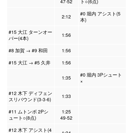
47-52
ト○(6点)
#0 堀内 アシスト(5
2:12
本)
#15 大江 ターンオー
1:56
バー(4本)
#8 加賀 → #9 和田
1:56
#15 大江 → #5 久井
1:56
#0 堀内 3Pシュート
1:35
×
#12 木下 ディフェン
1:33
スリバウンド(3-3-6)
#11 ムトンボ 2Pシ
1:25
ュート○(8点)
49-52
#12 木下 アシスト(4
1:24