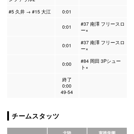
#5 久井 → #15 大江
0:01
#37 南澤 フリースロ
0:01
ー×
#37 南澤 フリースロ
0:01
ー×
#84 岡田 3Pシュー
0:00
ト×
終了
0:00
49-54
チームスタッツ
北陸
実践学園