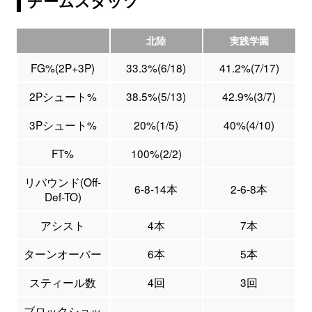
チームスタッツ
北陸
実践学園
FG%(2P+3P)
33.3%(6/18)
41.2%(7/17)
2Pシュート%
38.5%(5/13)
42.9%(3/7)
3Pシュート%
20%(1/5)
40%(4/10)
FT%
100%(2/2)
リバウンド(Off-
6-8-14本
2-6-8本
Def-TO)
アシスト
4本
7本
ターンオーバー
6本
5本
スティール数
4回
3回
ブロックショッ