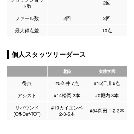
2回
ト数
ファール数
2回
3回
最大得点差
10点
個人スタッツリーダース
北陸
実践学園
得点
#5久井 7点
#15江川 6点
アシスト
#14松岡 2本
#0堀内 3本
リバウンド
#10カイエンベ
#84岡田 1-2-3本
(Off-Def-TOT)
2-3-5本