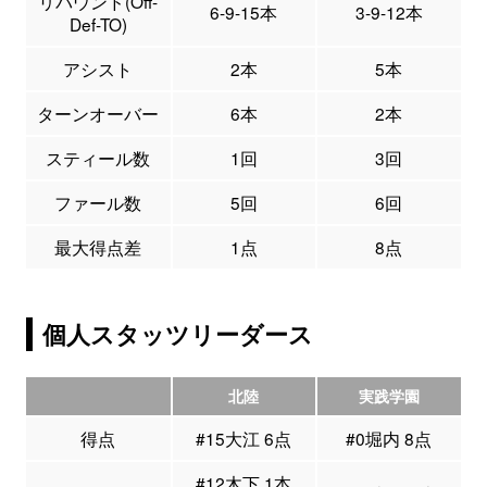
リバウンド(Off-
6-9-15本
3-9-12本
Def-TO)
アシスト
2本
5本
ターンオーバー
6本
2本
スティール数
1回
3回
ファール数
5回
6回
最大得点差
1点
8点
個人スタッツリーダース
北陸
実践学園
得点
#15大江 6点
#0堀内 8点
#12木下 1本