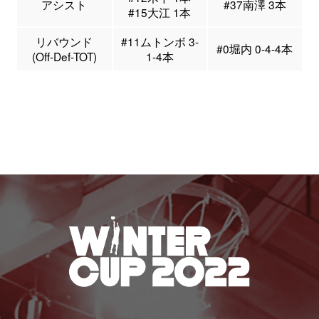
アシスト
#37南澤 3本
#15大江 1本
リバウンド
#11ムトンボ 3-
#0堀内 0-4-4本
(Off-Def-TOT)
1-4本