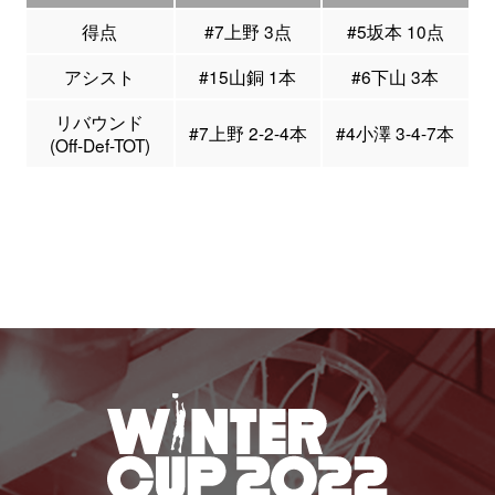
得点
#7上野 3点
#5坂本 10点
アシスト
#15山銅 1本
#6下山 3本
リバウンド
#7上野 2-2-4本
#4小澤 3-4-7本
(Off-Def-TOT)