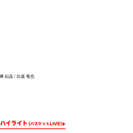
﨑 紀晶 / 比嘉 竜也