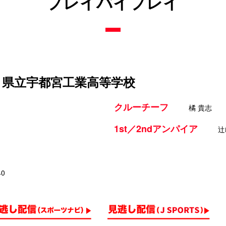
プレイバイプレイ
s 県立宇都宮工業高等学校
クルーチーフ
橘 貴志
1st／2ndアンパイア
辻
40