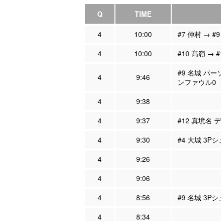
Q
TIME
4
10:00
#7 仲村 → #
4
10:00
#10 髙嶺 → 
#9 名城 パー
4
9:46
ンファウル0
4
9:38
4
9:37
#12 真境名 
4
9:30
#4 大城 3P
4
9:26
4
9:06
4
8:56
#9 名城 3Pシ
4
8:34