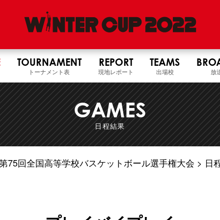
E
TOURNAMENT
REPORT
TEAMS
BRO
トーナメント表
現地レポート
出場校
放
GAMES
日程結果
4年度 第75回全国高等学校バスケットボール選手権大会
日